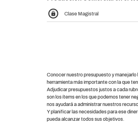
lock
Clase Magistral
Conocer nuestro presupuesto y manejarlo b
herramienta más importante con la que te
Adjudicar presupuestos justos a cada rubr
son los ítems en los que podemos tener n
nos ayudará a administrar nuestros recurso
Y planificar las necesidades para ese dine
pueda alcanzar todos sus objetivos.