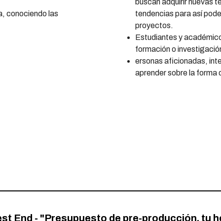
buscan adquirir nuevas t
a, conociendo las
tendencias para así pode
proyectos.
Estudiantes y académico
formación o investigació
ersonas aficionadas, int
aprender sobre la forma 
st End - "Presupuesto de pre-producción, tu 