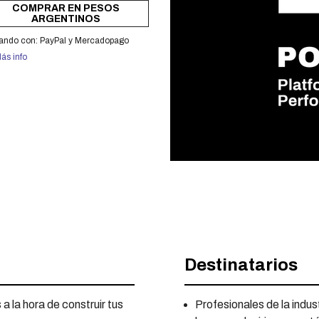
COMPRAR EN PESOS
ARGENTINOS
ando con:
PayPal
y
Mercadopago
ás info
e-producción, tu herramienta más importante"
Destinatarios
a la hora de construir tus
Profesionales de la indu