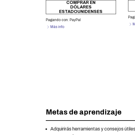
COMPRAR EN
DÓLARES
ESTADOUNIDENSES
Pag
Pagando con:
PayPal
M
Más info
Clase Magistral - "Presupuesto de pr
Metas de aprendizaje
Adquirirás herramientas y consejos útiles 