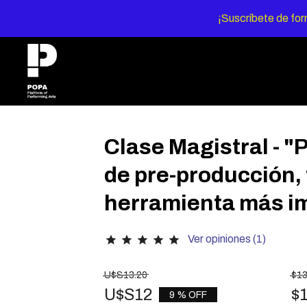
¡Suscríbete de fo
Clase Magistral - 
de pre-producción, 
herramienta más i
Ver opiniones (1)
star
star
star
star
star
U$S13.20
$1
U$S12
$
9 % OFF