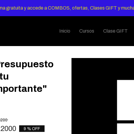
rma gratuita y accede a COMBOS, ofertas, Clases GIFT y muc
Inicio
Cursos
Clase GIFT
"Presupuesto
tu
mportante"
3200
12000
9 % OFF