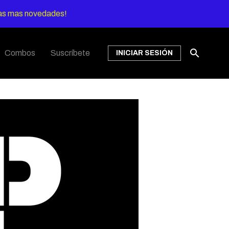
has mas novedades!
search
Combos
Suscríbete
INICIAR SESIÓN