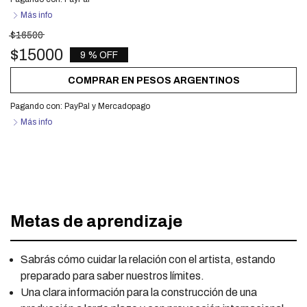
Más info
$16500
$15000
9 % OFF
COMPRAR EN PESOS ARGENTINOS
Pagando con:
PayPal
y
Mercadopago
Más info
Clase Magistral - "Aspectos legales y
contrataciones. La letra chica"
Metas de aprendizaje
Sabrás cómo cuidar la relación con el artista, estando
preparado para saber nuestros límites.
Una clara información para la construcción de una